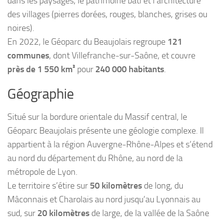
dans les paysages, le patrimoine bâti et l’architecture
des villages (pierres dorées, rouges, blanches, grises ou
noires).
En 2022, le Géoparc du Beaujolais regroupe
121
communes
, dont Villefranche-sur-Saône, et couvre
près de 1 550 km²
pour
240 000 habitants
.
Géographie
Situé sur la bordure orientale du Massif central, le
Géoparc Beaujolais présente une géologie complexe. Il
appartient à la région Auvergne-Rhône-Alpes et s’étend
au nord du département du Rhône, au nord de la
métropole de Lyon.
Le territoire s’étire sur
50 kilomètres
de long, du
Mâconnais et Charolais au nord jusqu’au Lyonnais au
sud, sur
20 kilomètres
de large, de la vallée de la Saône